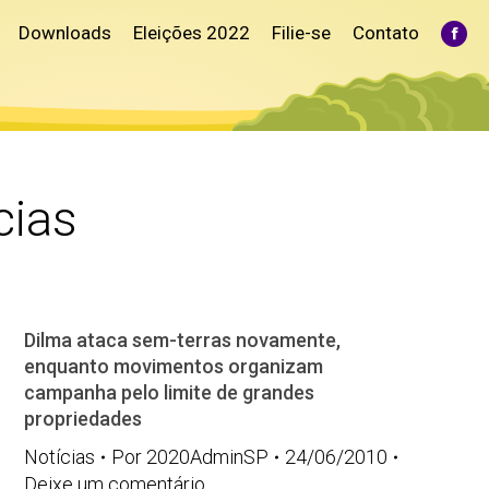
Downloads
Eleições 2022
Filie-se
Contato
Fac
pag
ope
in
ne
win
cias
Dilma ataca sem-terras novamente,
enquanto movimentos organizam
campanha pelo limite de grandes
propriedades
Notícias
Por
2020AdminSP
24/06/2010
Deixe um comentário