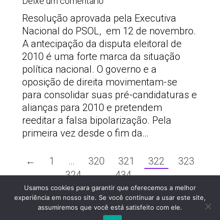
Deixe um comentário
Resolução aprovada pela Executiva
Nacional do PSOL, em 12 de novembro.
A antecipação da disputa eleitoral de
2010 é uma forte marca da situação
política nacional. O governo e a
oposição de direita movimentam-se
para consolidar suas pré-candidaturas e
alianças para 2010 e pretendem
reeditar a falsa bipolarização. Pela
primeira vez desde o fim da…
←
1
…
320
321
322
323
324
…
434
→
Usamos cookies para garantir que oferecemos a melhor
PSOLSP 2020 © - Direitos liberados desde que
experiência em nosso site. Se você continuar a usar este site,
citada a fonte
assumiremos que você está satisfeito com ele.
Site desenvolvido por
Appmobi