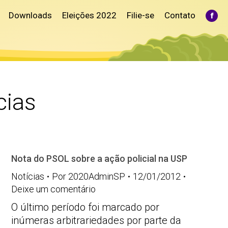
Downloads
Eleições 2022
Filie-se
Contato
Fac
pag
ope
in
ne
win
cias
Nota do PSOL sobre a ação policial na USP
Notícias
Por
2020AdminSP
12/01/2012
Deixe um comentário
O último período foi marcado por
inúmeras arbitrariedades por parte da