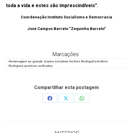
toda a vida e estes são imprescindíveis”.
Coordenação Instituto Socialismo e Democracia
José Campos Barreto “Zequinha Barreto”
Marcações:
Homenagem ao grande lutador socialista Arcênio Rodriguês;Arsênio
Rodrigues;quimicos unificados
Compartilhar esta postagem
Share
Share
Share
on
on
on
Facebook
X
WhatsApp
Navegação