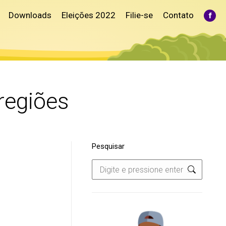
Downloads
Eleições 2022
Filie-se
Contato
Fac
pag
ope
in
ne
win
regiões
Pesquisar
Search: