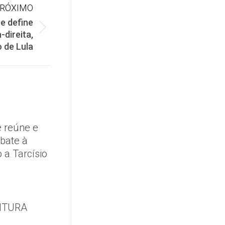
RÓXIMO
e define
direita,
o de Lula
 reúne e
mbate à
 a Tarcísio
NTURA