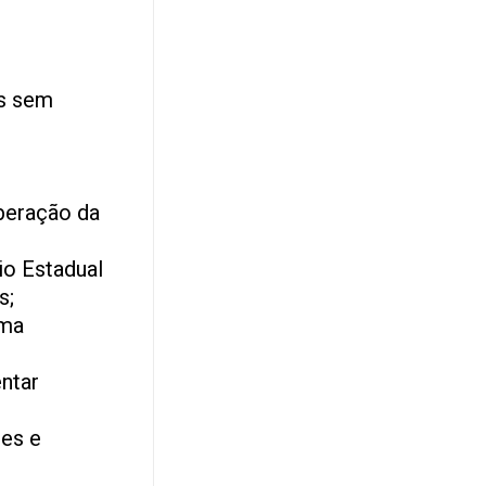
os sem
beração da
io Estadual
s;
uma
ntar
ões e