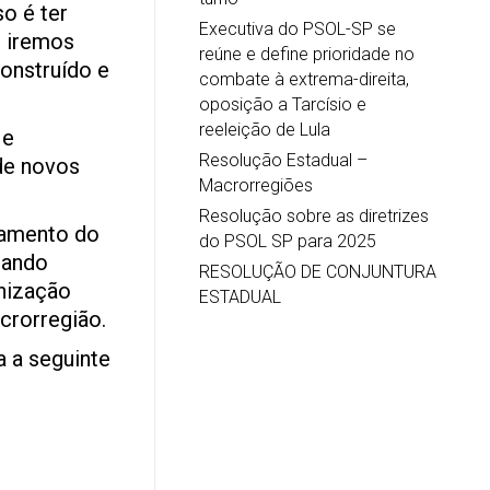
o é ter
Executiva do PSOL-SP se
e iremos
reúne e define prioridade no
construído e
combate à extrema-direita,
oposição a Tarcísio e
reeleição de Lula
 e
Resolução Estadual –
de novos
Macrorregiões
Resolução sobre as diretrizes
zamento do
do PSOL SP para 2025
çando
RESOLUÇÃO DE CONJUNTURA
anização
ESTADUAL
crorregião.
a a seguinte