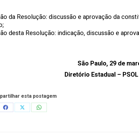
ão da Resolução: discussão e aprovação da consti
o;
ão desta Resolução: indicação, discussão e aprov
São Paulo, 29 de mar
Diretório Estadual – PSO
artilhar esta postagem
Share
Share
Share
on
on
on
Facebook
X
WhatsApp