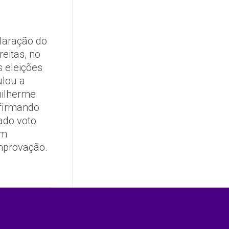
laração do
reitas, no
s eleições
ulou a
uilherme
afirmando
tado voto
em
mprovação.