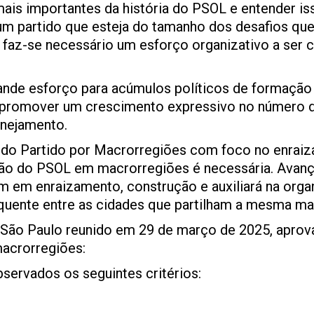
is importantes da história do PSOL e entender iss
m partido que esteja do tamanho dos desafios qu
, faz-se necessário um esforço organizativo a ser 
nde esforço para acúmulos políticos de formação
e promover um crescimento expressivo no número 
lanejamento.
o do Partido por Macrorregiões com foco no enrai
ação do PSOL em macrorregiões é necessária. Avan
m em enraizamento, construção e auxiliará na org
equente entre as cidades que partilham a mesma ma
e São Paulo reunido em 29 de março de 2025, aprov
macrorregiões:
servados os seguintes critérios: