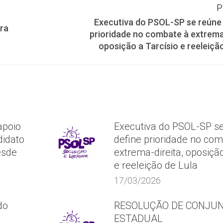
P
Executiva do PSOL-SP se reúne 
ra
Próximo
prioridade no combate à extrema-
post:
oposição a Tarcísio e reeleiçã
apoio
Executiva do PSOL-SP se
idato
define prioridade no co
esde
extrema-direita, oposição
e reeleição de Lula
17/03/2026
do
RESOLUÇÃO DE CONJU
ESTADUAL