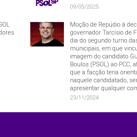
09/05/2025
PSOL
Moção de Repúdio à dec
dores
governador Tarcísio de F
dia do segundo turno da
municipais, em que vinc
imagem do candidato G
Boulos (PSOL) ao PCC, 
que a facção teria orien
naquele candidatado, s
apresentar qualquer co
23/11/2024