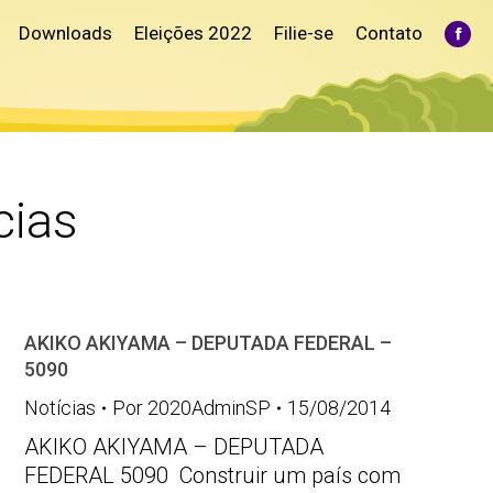
Downloads
Eleições 2022
Filie-se
Contato
Fac
pag
ope
in
ne
win
cias
AKIKO AKIYAMA – DEPUTADA FEDERAL –
5090
Notícias
Por
2020AdminSP
15/08/2014
AKIKO AKIYAMA – DEPUTADA
FEDERAL 5090 Construir um país com