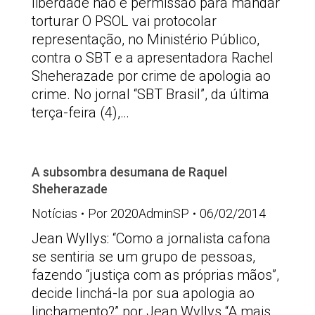
liberdade não é permissão para mandar
torturar O PSOL vai protocolar
representação, no Ministério Público,
contra o SBT e a apresentadora Rachel
Sheherazade por crime de apologia ao
crime. No jornal “SBT Brasil”, da última
terça-feira (4),…
A subsombra desumana de Raquel
Sheherazade
Notícias
Por
2020AdminSP
06/02/2014
Jean Wyllys: “Como a jornalista cafona
se sentiria se um grupo de pessoas,
fazendo “justiça com as próprias mãos”,
decide linchá-la por sua apologia ao
linchamento?” por Jean Wyllys “A mais