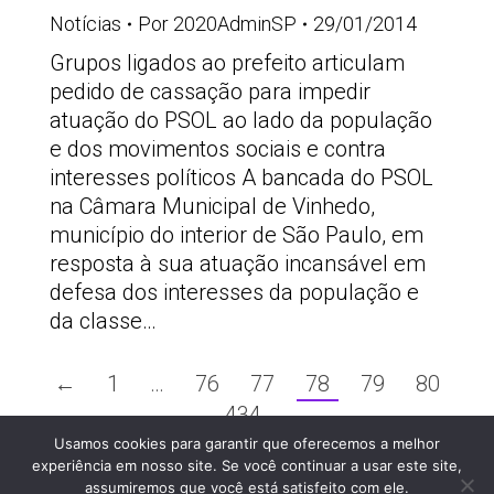
Notícias
Por
2020AdminSP
29/01/2014
Grupos ligados ao prefeito articulam
pedido de cassação para impedir
atuação do PSOL ao lado da população
e dos movimentos sociais e contra
interesses políticos A bancada do PSOL
na Câmara Municipal de Vinhedo,
município do interior de São Paulo, em
resposta à sua atuação incansável em
defesa dos interesses da população e
da classe…
←
1
…
76
77
78
79
80
…
434
→
Usamos cookies para garantir que oferecemos a melhor
PSOLSP 2020 © - Direitos liberados desde que
experiência em nosso site. Se você continuar a usar este site,
citada a fonte
assumiremos que você está satisfeito com ele.