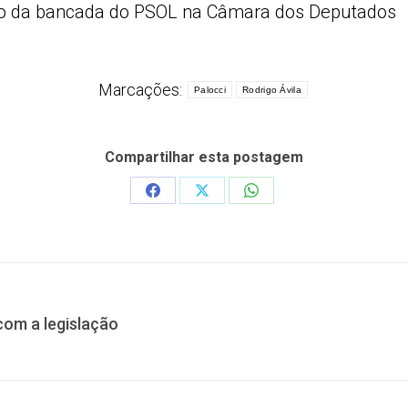
ico da bancada do PSOL na Câmara dos Deputados
Marcações:
Palocci
Rodrigo Ávila
Compartilhar esta postagem
Share
Share
Share
on
on
on
Facebook
X
WhatsApp
com a legislação
Próximo
post: