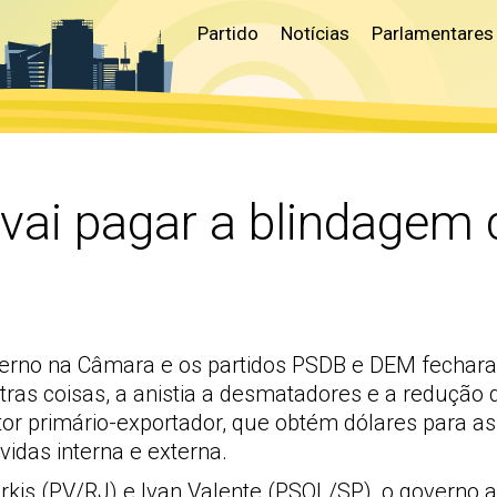
Partido
Notícias
Parlamentares
vai pagar a blindagem 
rno na Câmara e os partidos PSDB e DEM fecharam 
utras coisas, a anistia a desmatadores e a reduçã
or primário-exportador, que obtém dólares para as 
idas interna e externa.
kis (PV/RJ) e Ivan Valente (PSOL/SP), o governo ac