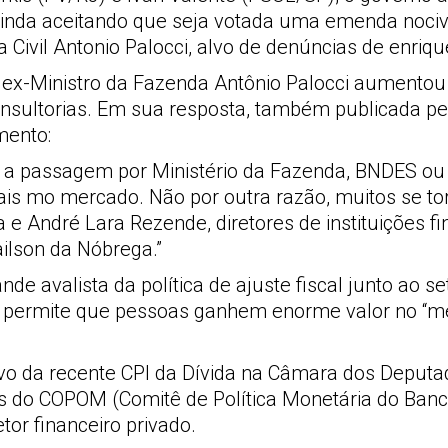
inda aceitando que seja votada uma emenda nociv
Civil Antonio Palocci, alvo de denúncias de enrique
 ex-Ministro da Fazenda Antônio Palocci aumento
sultorias. Em sua resposta, também publicada pela
mento:
, a passagem por Ministério da Fazenda, BNDES ou
onais mo mercado. Não por outra razão, muitos se
 e André Lara Rezende, diretores de instituições 
ilson da Nóbrega.”
de avalista da política de ajuste fiscal junto ao se
o permite que pessoas ganhem enorme valor no “me
tivo da recente CPI da Dívida na Câmara dos Deput
 do COPOM (Comitê de Política Monetária do Banco 
or financeiro privado.