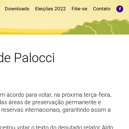
Downloads
Eleições 2022
Filie-se
Contato
Fac
pag
ope
in
ne
win
de Palocci
acordo para votar, na próxima terça-feira,
o das áreas de preservação permanente e
reservas internacionais, garantindo assim a
eitou votar o texto do deputado relator Aldo