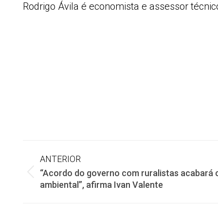
Rodrigo Ávila é economista e assessor técn
Navegação
ANTERIOR
“Acordo do governo com ruralistas acabará 
de
Post
ambiental”, afirma Ivan Valente
anterior:
post: