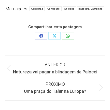
Marcações:
Campinas
Corrupção
Dr. Hélio
passeata Campinas
Compartilhar esta postagem
Share
Share
Share
on
on
on
Facebook
X
WhatsApp
Navegação
ANTERIOR
Post
Natureza vai pagar a blindagem de Palocci
de
anterior:
PRÓXIMO
post:
Próximo
Uma praça do Tahir na Europa?
post: