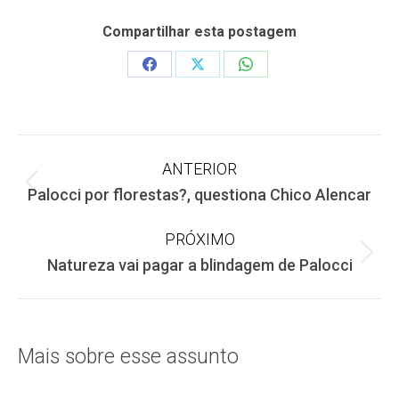
Compartilhar esta postagem
Share
Share
Share
on
on
on
Facebook
X
WhatsApp
Navegação
ANTERIOR
Post
Palocci por florestas?, questiona Chico Alencar
de
anterior:
PRÓXIMO
post:
Próximo
Natureza vai pagar a blindagem de Palocci
post:
Mais sobre esse assunto