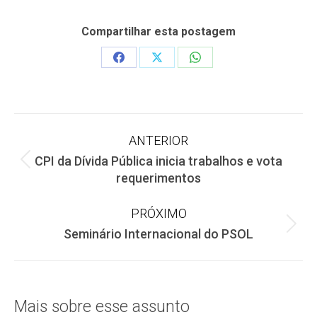
Compartilhar esta postagem
Share
Share
Share
on
on
on
Facebook
X
WhatsApp
Navegação
ANTERIOR
CPI da Dívida Pública inicia trabalhos e vota
de
Post
requerimentos
anterior:
post:
PRÓXIMO
Próximo
Seminário Internacional do PSOL
post:
Mais sobre esse assunto