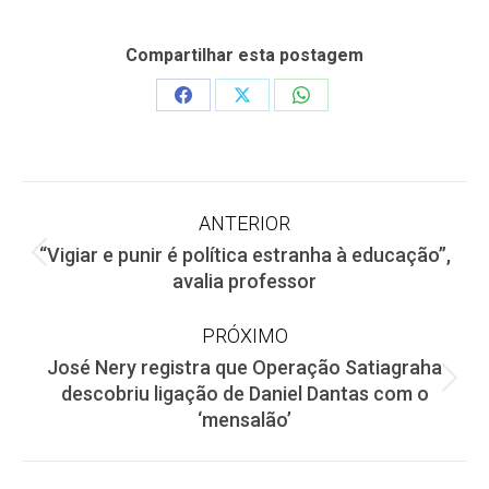
Compartilhar esta postagem
Share
Share
Share
on
on
on
Facebook
X
WhatsApp
Navegação
ANTERIOR
“Vigiar e punir é política estranha à educação”,
de
Post
avalia professor
anterior:
post:
PRÓXIMO
José Nery registra que Operação Satiagraha
Próximo
descobriu ligação de Daniel Dantas com o
post:
‘mensalão’