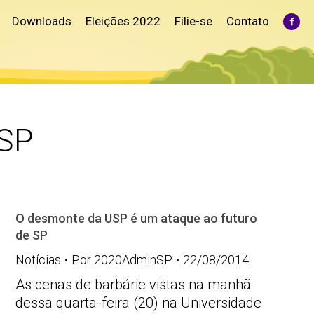
Downloads
Eleições 2022
Filie-se
Contato
Fac
pag
ope
in
ne
win
SP
O desmonte da USP é um ataque ao futuro
de SP
Notícias
Por
2020AdminSP
22/08/2014
As cenas de barbárie vistas na manhã
dessa quarta-feira (20) na Universidade