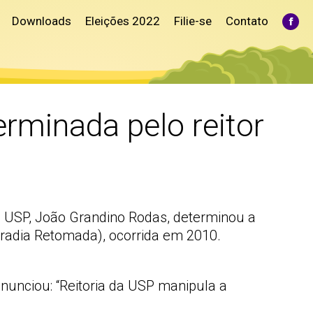
Downloads
Eleições 2022
Filie-se
Contato
Fac
pag
ope
in
ne
win
rminada pelo reitor
da USP, João Grandino Rodas, determinou a
adia Retomada), ocorrida em 2010.
nunciou: “Reitoria da USP manipula a