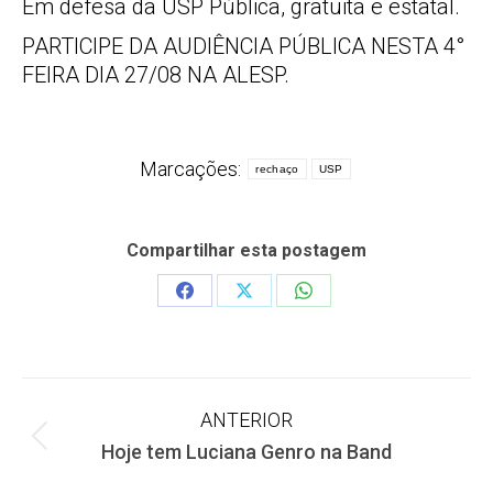
Em defesa da USP Pública, gratuita e estatal.
PARTICIPE DA AUDIÊNCIA PÚBLICA NESTA 4°
FEIRA DIA 27/08 NA ALESP.
Marcações:
rechaço
USP
Compartilhar esta postagem
Share
Share
Share
on
on
on
Facebook
X
WhatsApp
Navegação
ANTERIOR
Post
Hoje tem Luciana Genro na Band
de
anterior: