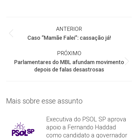
on
on
on
Facebook
X
WhatsApp
Navegação
ANTERIOR
Post
Caso “Mamãe Falei”: cassação já!
de
anterior:
PRÓXIMO
post:
Parlamentares do MBL afundam movimento
Próximo
depois de falas desastrosas
post:
Mais sobre esse assunto
Executiva do PSOL SP aprova
apoio a Fernando Haddad
como candidato a governador