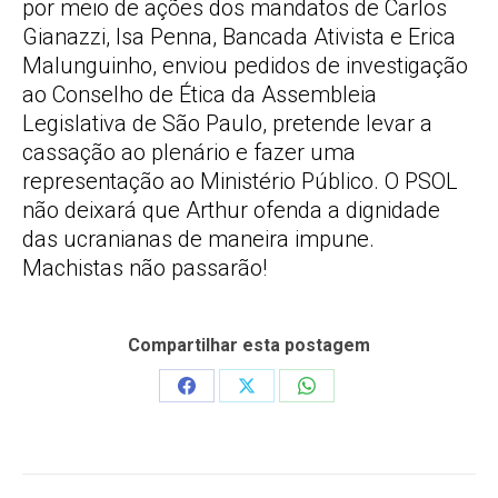
por meio de ações dos mandatos de Carlos
Gianazzi, Isa Penna, Bancada Ativista e Erica
Malunguinho, enviou pedidos de investigação
ao Conselho de Ética da Assembleia
Legislativa de São Paulo, pretende levar a
cassação ao plenário e fazer uma
representação ao Ministério Público. O PSOL
não deixará que Arthur ofenda a dignidade
das ucranianas de maneira impune.
Machistas não passarão!
Compartilhar esta postagem
Share
Share
Share
on
on
on
Facebook
X
WhatsApp