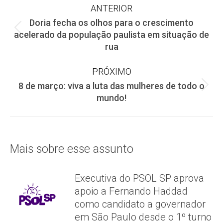
Navegação
ANTERIOR
Doria fecha os olhos para o crescimento
de
Post
acelerado da população paulista em situação de
anterior:
rua
post:
PRÓXIMO
8 de março: viva a luta das mulheres de todo o
Próximo
mundo!
post:
Mais sobre esse assunto
Executiva do PSOL SP aprova
apoio a Fernando Haddad
como candidato a governador
em São Paulo desde o 1º turno