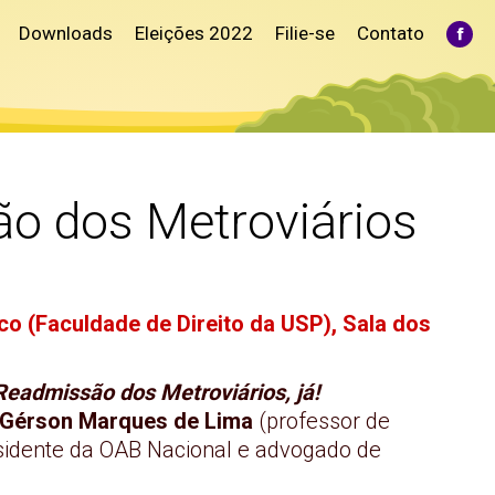
Downloads
Eleições 2022
Filie-se
Contato
Fac
pag
ope
in
ne
win
ão dos Metroviários
sco (Faculdade de Direito da USP), Sala dos
 Readmissão dos Metroviários, já!
 Gérson Marques de Lima
(professor de
sidente da OAB Nacional e advogado de