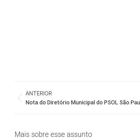
Navegação
ANTERIOR
Post
Nota do Diretório Municipal do PSOL São Pau
de
anterior:
post:
Mais sobre esse assunto