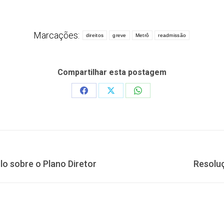
Marcações:
direitos
greve
Metrô
readmissão
Compartilhar esta postagem
Share
Share
Share
on
on
on
Facebook
X
WhatsApp
Próximo
lo sobre o Plano Diretor
Resolu
post: