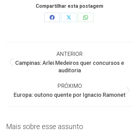
Compartilhar esta postagem
Share
Share
Share
on
on
on
Facebook
X
WhatsApp
Navegação
ANTERIOR
Campinas: Arlei Medeiros quer concursos e
de
Post
auditoria
anterior:
post:
PRÓXIMO
Próximo
Europa: outono quente por Ignacio Ramonet
post:
Mais sobre esse assunto