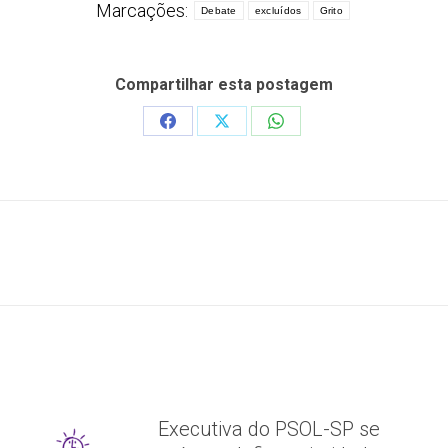
Marcações:
Debate
excluídos
Grito
Compartilhar esta postagem
Share
Share
Share
on
on
on
Facebook
X
WhatsApp
Próximo
post:
Executiva do PSOL-SP se