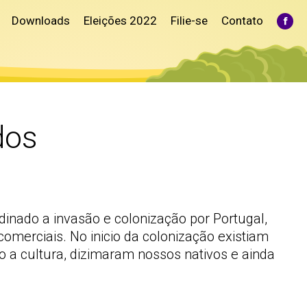
Downloads
Eleições 2022
Filie-se
Contato
Fac
pag
ope
in
ne
win
dos
rdinado a invasão e colonização por Portugal,
merciais. No inicio da colonização existiam
o a cultura, dizimaram nossos nativos e ainda