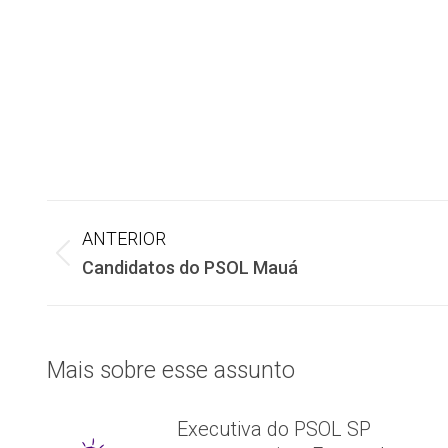
Navegação
ANTERIOR
Post
Candidatos do PSOL Mauá
de
anterior:
post:
Mais sobre esse assunto
Executiva do PSOL SP