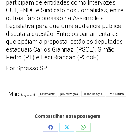
participam de entidades como Intervozes,
CUT, FNDC e Sindicato dos Jornalistas, entre
outras, farão pressão na Assembléia
Legislativa para que uma audiência pública
discuta a questão. Entre os parlamentares
que apóiam a proposta, estão os deputados
estaduais Carlos Giannazi (PSOL), Simão
Pedro (PT) e Leci Brandão (PCdoB).
Por Spresso SP
Marcações:
Desmonte
privatização
Terceirização
TV Cultura
Compartilhar esta postagem
Share
Share
Share