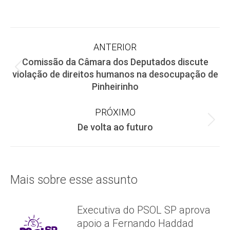
on
on
on
Facebook
X
WhatsApp
Navegação
ANTERIOR
Comissão da Câmara dos Deputados discute
de
Post
violação de direitos humanos na desocupação de
anterior:
Pinheirinho
post:
PRÓXIMO
Próximo
De volta ao futuro
post:
Mais sobre esse assunto
Executiva do PSOL SP aprova
apoio a Fernando Haddad