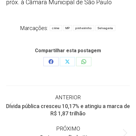
próx. à Câmara Municipal de São Paulo
Marcações:
crime
MP
pinheirinho
Selvageria
Compartilhar esta postagem
Share
Share
Share
on
on
on
Facebook
X
WhatsApp
Navegação
ANTERIOR
Dívida pública cresceu 10,17% e atingiu a marca de
de
Post
R$ 1,87 trilhão
anterior:
post:
PRÓXIMO