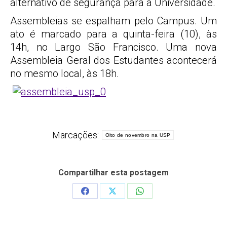
alternativo de segurança para a Universidade.
Assembleias se espalham pelo Campus. Um
ato é marcado para a quinta-feira (10), às
14h, no Largo São Francisco. Uma nova
Assembleia Geral dos Estudantes acontecerá
no mesmo local, às 18h.
Marcações:
Oito de novembro na USP
Compartilhar esta postagem
Share
Share
Share
on
on
on