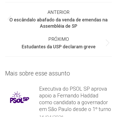
Facebook
X
WhatsApp
Navegação
ANTERIOR
O escândalo abafado da venda de emendas na
de
Post
Assembléia de SP
anterior:
post:
PRÓXIMO
Próximo
Estudantes da USP declaram greve
post:
Mais sobre esse assunto
Executiva do PSOL SP aprova
apoio a Fernando Haddad
como candidato a governador
em São Paulo desde o 1º turno