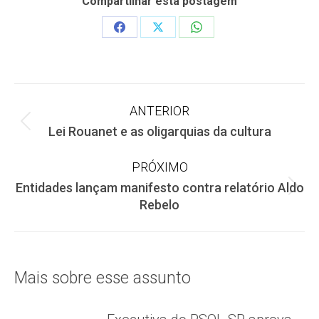
Compartilhar esta postagem
Share
Share
Share
on
on
on
Facebook
X
WhatsApp
Navegação
ANTERIOR
Post
Lei Rouanet e as oligarquias da cultura
de
anterior:
PRÓXIMO
post:
Entidades lançam manifesto contra relatório Aldo
Próximo
Rebelo
post:
Mais sobre esse assunto