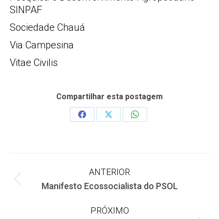
SINPAF
Sociedade Chauá
Via Campesina
Vitae Civilis
Compartilhar esta postagem
Share
Share
Share
on
on
on
Facebook
X
WhatsApp
Navegação
ANTERIOR
Post
Manifesto Ecossocialista do PSOL
de
anterior:
PRÓXIMO