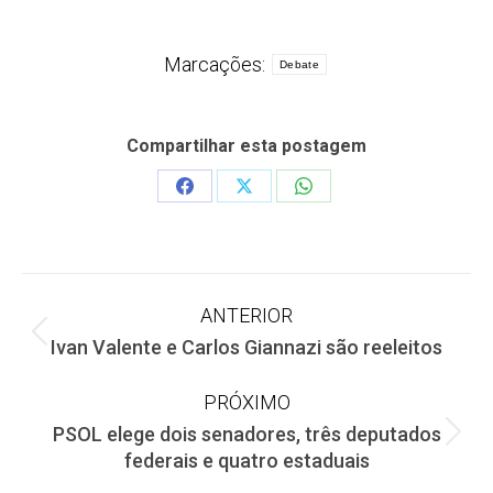
Marcações:
Debate
Compartilhar esta postagem
Share
Share
Share
on
on
on
Facebook
X
WhatsApp
Navegação
ANTERIOR
Post
Ivan Valente e Carlos Giannazi são reeleitos
de
anterior:
PRÓXIMO
post:
PSOL elege dois senadores, três deputados
Próximo
federais e quatro estaduais
post: