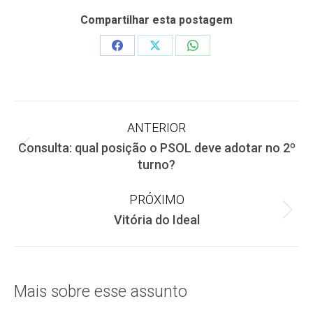
Compartilhar esta postagem
Share
Share
Share
on
on
on
Facebook
X
WhatsApp
Navegação
ANTERIOR
Consulta: qual posição o PSOL deve adotar no 2º
de
Post
turno?
anterior:
post:
PRÓXIMO
Próximo
Vitória do Ideal
post:
Mais sobre esse assunto