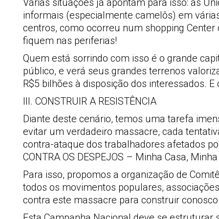
Várias situações já apontam para isso: as Un
informais (especialmente camelôs) em várias
centros, como ocorreu num shopping Center de 
fiquem nas periferias!
Quem está sorrindo com isso é o grande capit
público, e verá seus grandes terrenos valor
R$5 bilhões à disposição dos interessados. E 
III. CONSTRUIR A RESISTÊNCIA
Diante deste cenário, temos uma tarefa imens
evitar um verdadeiro massacre, cada tentativ
contra-ataque dos trabalhadores afetados po
CONTRA OS DESPEJOS – Minha Casa, Minha 
Para isso, propomos a organização de Comitê
todos os movimentos populares, associações 
contra este massacre para construir conosco 
Esta Campanha Nacional deve se estruturar 