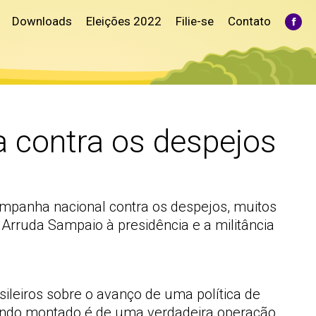
Downloads
Eleições 2022
Filie-se
Contato
Fac
pag
ope
in
ne
win
contra os despejos
mpanha nacional contra os despejos, muitos
Arruda Sampaio à presidência e a militância
leiros sobre o avanço de uma política de
 sendo montado é de uma verdadeira operação