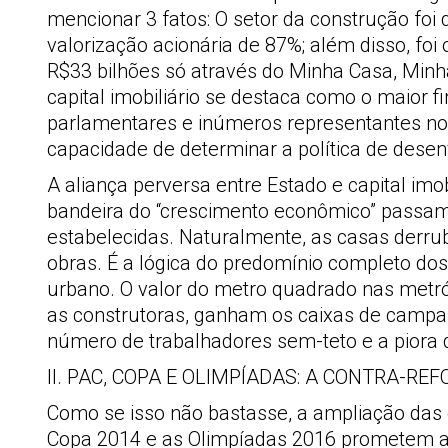
mencionar 3 fatos: O setor da construção fo
valorização acionária de 87%; além disso, fo
R$33 bilhões só através do Minha Casa, Minha
capital imobiliário se destaca como o maior 
parlamentares e inúmeros representantes nos
capacidade de determinar a política de dese
A aliança perversa entre Estado e capital im
bandeira do “crescimento econômico” passam 
estabelecidas. Naturalmente, as casas derru
obras. É a lógica do predomínio completo dos
urbano. O valor do metro quadrado nas metr
as construtoras, ganham os caixas de campan
número de trabalhadores sem-teto e a piora 
II. PAC, COPA E OLIMPÍADAS: A CONTRA-R
Como se isso não bastasse, a ampliação das 
Copa 2014 e as Olimpíadas 2016 prometem agr