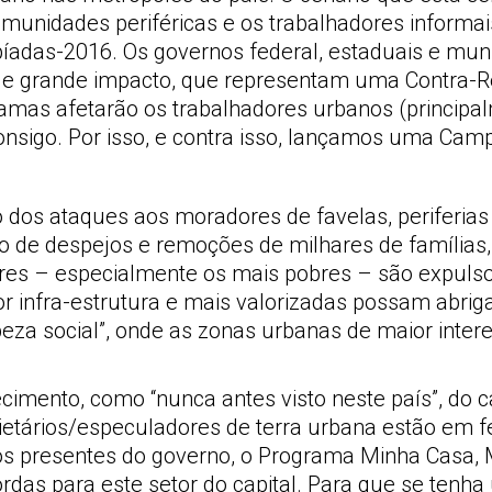
omunidades periféricas e os trabalhadores inform
píadas-2016. Os governos federal, estaduais e mu
de grande impacto, que representam uma Contra-Re
ramas afetarão os trabalhadores urbanos (princip
onsigo. Por isso, e contra isso, lançamos uma Cam
 dos ataques aos moradores de favelas, periferias 
ão de despejos e remoções de milhares de família
dores – especialmente os mais pobres – são expuls
r infra-estrutura e mais valorizadas possam abrig
mpeza social”, onde as zonas urbanas de maior inte
ecimento, como “nunca antes visto neste país”, do c
rietários/especuladores de terra urbana estão em f
vos presentes do governo, o Programa Minha Casa, 
rdas para este setor do capital. Para que se tenh