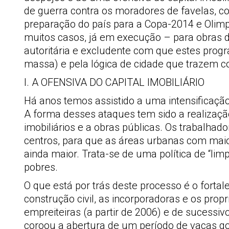
de guerra contra os moradores de favelas, c
preparação do país para a Copa-2014 e Olim
muitos casos, já em execução – para obras 
autoritária e excludente com que estes prog
massa) e pela lógica de cidade que trazem c
I. A OFENSIVA DO CAPITAL IMOBILIÁRIO
Há anos temos assistido a uma intensificação
A forma desses ataques tem sido a realizaç
imobiliários e a obras públicas. Os trabalha
centros, para que as áreas urbanas com maio
ainda maior. Trata-se de uma política de “li
pobres.
O que está por trás deste processo é o fortal
construção civil, as incorporadoras e os prop
empreiteiras (a partir de 2006) e de sucessi
coroou a abertura de um período de vacas go