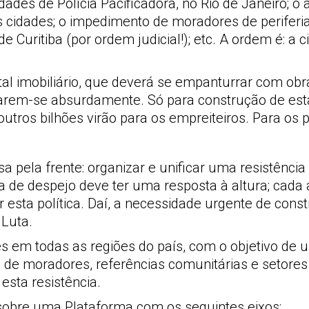
idades de Polícia Pacificadora, no Rio de Janeiro; 
 cidades; o impedimento de moradores de periferi
Curitiba (por ordem judicial!); etc. A ordem é: a ci
al imobiliário, que deverá se empanturrar com obr
izarem-se absurdamente. Só para construção de est
outros bilhões virão para os empreiteiros. Para os 
a pela frente: organizar e unificar uma resistência
a de despejo deve ter uma resposta à altura; cada
r esta política. Daí, a necessidade urgente de co
Luta.
s em todas as regiões do país, com o objetivo de u
de moradores, referências comunitárias e setores
esta resistência.
sobre uma Plataforma com os seguintes eixos: