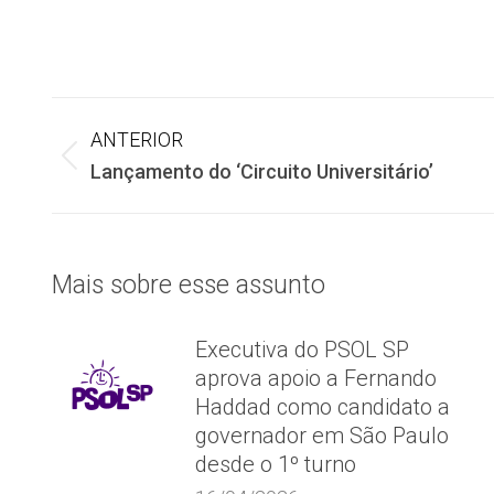
Navegação
ANTERIOR
Post
Lançamento do ‘Circuito Universitário’
de
anterior:
post:
Mais sobre esse assunto
Executiva do PSOL SP
aprova apoio a Fernando
Haddad como candidato a
governador em São Paulo
desde o 1º turno