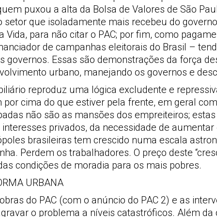
i quem puxou a alta da Bolsa de Valores de São Pa
i o setor que isoladamente mais recebeu do govern
 Vida, para não citar o PAC; por fim, como pagame
financiador de campanhas eleitorais do Brasil – ten
 governos. Essas são demonstrações da força deste
nvolvimento urbano, manejando os governos e desc
obiliário reproduz uma lógica excludente e repress
por cima do que estiver pela frente, em geral comu
badas não são as mansões dos empreiteiros; estas
 interesses privados, da necessidade de aumentar o
ópoles brasileiras tem crescido numa escala ast
ha. Perdem os trabalhadores. O preço deste “cres
das condições de moradia para os mais pobres.
EFORMA URBANA
obras do PAC (com o anúncio do PAC 2) e as interv
avar o problema a níveis catastróficos. Além da c