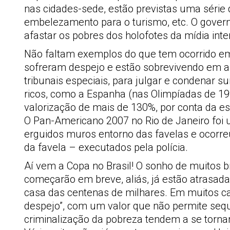
nas cidades-sede, estão previstas uma série 
embelezamento para o turismo, etc. O governo
afastar os pobres dos holofotes da mídia inter
Não faltam exemplos do que tem ocorrido em
sofreram despejo e estão sobrevivendo em alo
tribunais especiais, para julgar e condenar
ricos, como a Espanha (nas Olimpíadas de 19
valorização de mais de 130%, por conta da es
O Pan-Americano 2007 no Rio de Janeiro foi 
erguidos muros entorno das favelas e ocorr
da favela – executados pela polícia.
Aí vem a Copa no Brasil! O sonho de muitos br
começarão em breve, aliás, já estão atrasad
casa das centenas de milhares. Em muitos ca
despejo”, com um valor que não permite seq
criminalização da pobreza tendem a se tornar