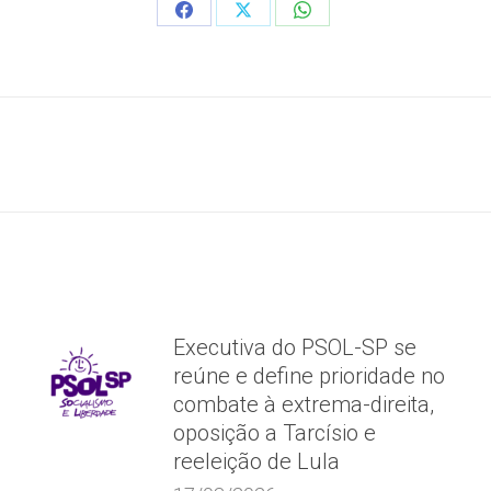
Share
Share
Share
on
on
on
Facebook
X
WhatsApp
Próximo
post:
Executiva do PSOL-SP se
reúne e define prioridade no
combate à extrema-direita,
oposição a Tarcísio e
reeleição de Lula