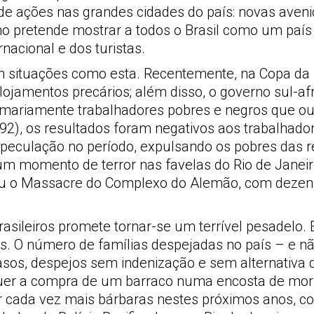
de ações nas grandes cidades do país: novas aveni
 pretende mostrar a todos o Brasil como um país d
nacional e dos turistas.
 situações como esta. Recentemente, na Copa da Á
jamentos precários; além disso, o governo sul-afr
 sumariamente trabalhadores pobres e negros que 
92), os resultados foram negativos aos trabalhado
peculação no período, expulsando os pobres das re
um momento de terror nas favelas do Rio de Janeir
eu o Massacre do Complexo do Alemão, com dezena
asileiros promete tornar-se um terrível pesadelo. E
as. O número de famílias despejadas no país – e n
sos, despejos sem indenização e sem alternativa 
uer a compra de um barraco numa encosta de morr
 cada vez mais bárbaras nestes próximos anos, conso