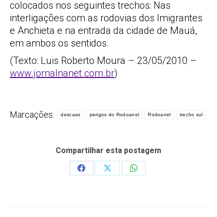
colocados nos seguintes trechos: Nas
interligações com as rodovias dos Imigrantes
e Anchieta e na entrada da cidade de Mauá,
em ambos os sentidos.
(Texto: Luis Roberto Moura – 23/05/2010 –
www.jornalnanet.com.br
)
Marcações:
descaso
perigos do Rodoanel
Rodoanel
trecho sul
Compartilhar esta postagem
Share
Share
Share
on
on
on
Facebook
X
WhatsApp