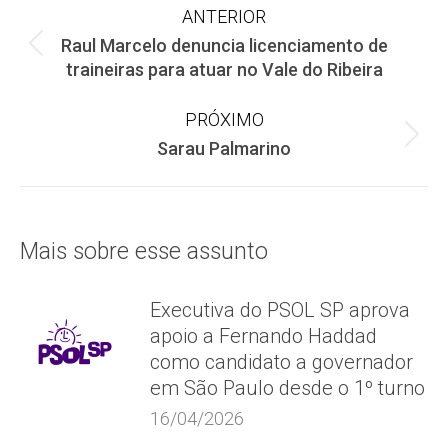
Navegação
ANTERIOR
Raul Marcelo denuncia licenciamento de
de
Post
traineiras para atuar no Vale do Ribeira
anterior:
post:
PRÓXIMO
Próximo
Sarau Palmarino
post:
Mais sobre esse assunto
Executiva do PSOL SP aprova
apoio a Fernando Haddad
como candidato a governador
em São Paulo desde o 1º turno
16/04/2026