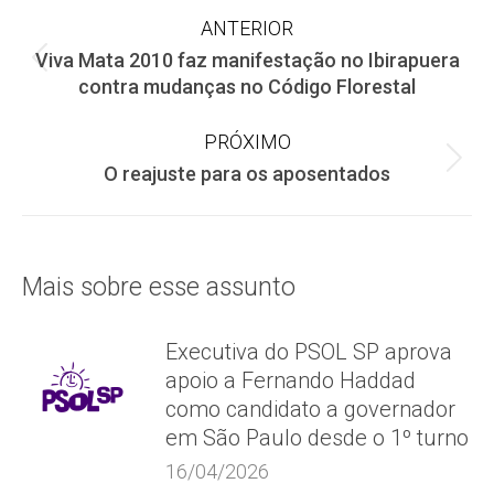
Navegação
ANTERIOR
Viva Mata 2010 faz manifestação no Ibirapuera
de
Post
contra mudanças no Código Florestal
anterior:
post:
PRÓXIMO
Próximo
O reajuste para os aposentados
post:
Mais sobre esse assunto
Executiva do PSOL SP aprova
apoio a Fernando Haddad
como candidato a governador
em São Paulo desde o 1º turno
16/04/2026