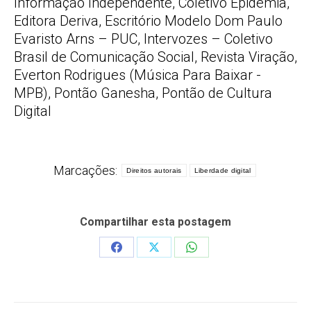
Informação Independente, Coletivo Epidemia,
Editora Deriva, Escritório Modelo Dom Paulo
Evaristo Arns – PUC, Intervozes – Coletivo
Brasil de Comunicação Social, Revista Viração,
Everton Rodrigues (Música Para Baixar -
MPB), Pontão Ganesha, Pontão de Cultura
Digital
Marcações:
Direitos autorais
Liberdade digital
Compartilhar esta postagem
Share
Share
Share
on
on
on
Facebook
X
WhatsApp