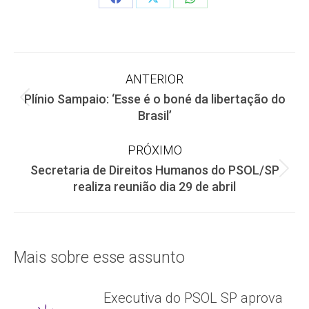
Share
Share
Share
on
on
on
Facebook
X
WhatsApp
Navegação
ANTERIOR
Plínio Sampaio: ‘Esse é o boné da libertação do
de
Post
Brasil’
anterior:
post:
PRÓXIMO
Secretaria de Direitos Humanos do PSOL/SP
Próximo
realiza reunião dia 29 de abril
post:
Mais sobre esse assunto
Executiva do PSOL SP aprova