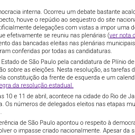
cracia interna. Ocorreu um debate bastante acalo
ecto, houve o repúdio ao seqüestro do site naciona
rtificialmente delegações com vistas a impor uma d
ue efetivamente se reuniu nas plenárias (
ver nota 
nto das bancadas eleitas nas plenárias municipai
oram conferidas por todas as candidaturas.
 Estado de São Paulo pela candidatura de Plínio d
 sobre as eleições. Nesta resolução, as tarefas 
la constituição da frente de esquerda e um calen
tegra da resolução estadual.
s 10 e 11 de abril, acontece na cidade do Rio de J
ca. Os números de delegados eleitos nas etapas mu
.
erência de São Paulo apontou o respeito à democra
solver o impasse criado nacionalmente. Apesar da si