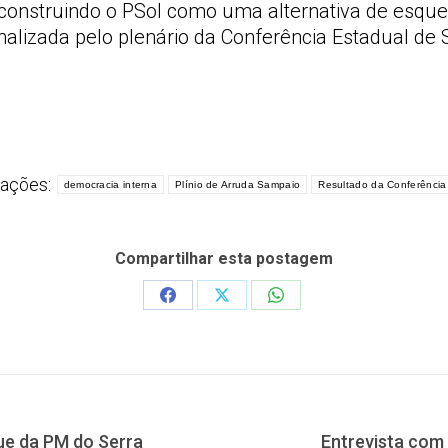
 construindo o PSol como uma alternativa de esque
nalizada pelo plenário da Conferência Estadual d
ações:
democracia interna
Plínio de Arruda Sampaio
Resultado da Conferência
Compartilhar esta postagem
Share
Share
Share
on
on
on
Facebook
X
WhatsApp
Próximo
ue da PM do Serra
Entrevista com 