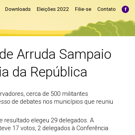
Downloads
Eleições 2022
Filie-se
Contato
Fac
pag
ope
in
ne
win
o de Arruda Sampaio
a da República
rvadores, cerca de 500 militantes
cesso de debates nos municípios que reuniu
se resultado elegeu 29 delegados. A
teve 17 votos, 2 delegados à Conferência