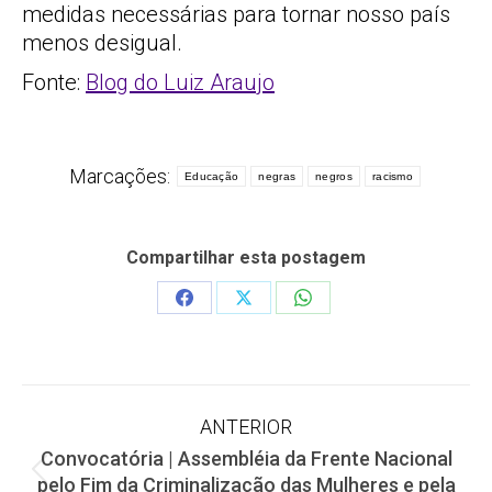
medidas necessárias para tornar nosso país
menos desigual.
Fonte:
Blog do Luiz Araujo
Marcações:
Educação
negras
negros
racismo
Compartilhar esta postagem
Share
Share
Share
on
on
on
Facebook
X
WhatsApp
Navegação
ANTERIOR
Convocatória | Assembléia da Frente Nacional
de
Post
pelo Fim da Criminalização das Mulheres e pela