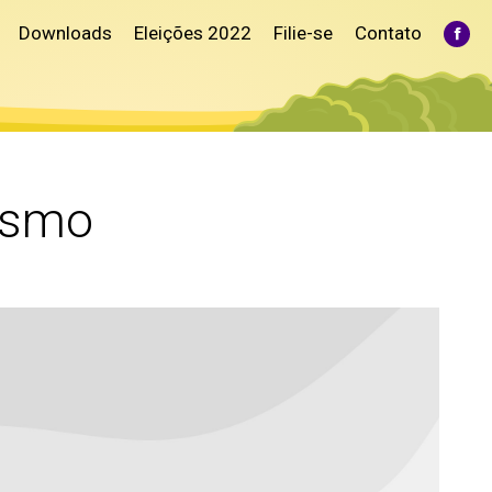
Downloads
Eleições 2022
Filie-se
Contato
Fac
pag
ope
in
ne
win
ismo