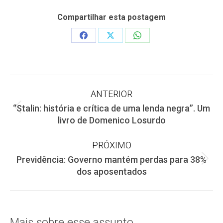
Compartilhar esta postagem
Share
Share
Share
on
on
on
Facebook
X
WhatsApp
Navegação
ANTERIOR
“Stalin: história e crítica de uma lenda negra”. Um
de
Post
livro de Domenico Losurdo
anterior:
post:
PRÓXIMO
Previdência: Governo mantém perdas para 38%
Próximo
dos aposentados
post:
Mais sobre esse assunto