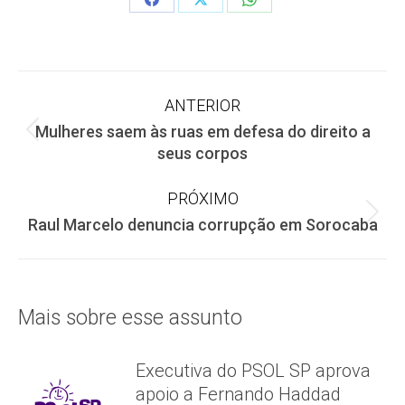
Share
Share
Share
on
on
on
Facebook
X
WhatsApp
Navegação
ANTERIOR
Mulheres saem às ruas em defesa do direito a
de
Post
seus corpos
anterior:
post:
PRÓXIMO
Próximo
Raul Marcelo denuncia corrupção em Sorocaba
post:
Mais sobre esse assunto
Executiva do PSOL SP aprova
apoio a Fernando Haddad