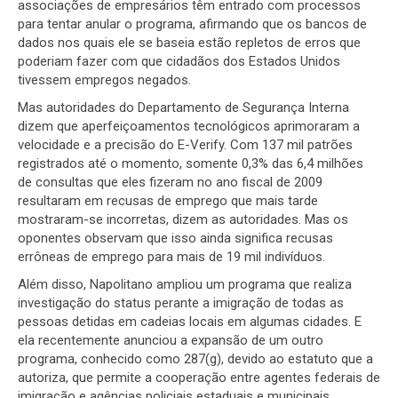
associações de empresários têm entrado com processos
para tentar anular o programa, afirmando que os bancos de
dados nos quais ele se baseia estão repletos de erros que
poderiam fazer com que cidadãos dos Estados Unidos
tivessem empregos negados.
Mas autoridades do Departamento de Segurança Interna
dizem que aperfeiçoamentos tecnológicos aprimoraram a
velocidade e a precisão do E-Verify. Com 137 mil patrões
registrados até o momento, somente 0,3% das 6,4 milhões
de consultas que eles fizeram no ano fiscal de 2009
resultaram em recusas de emprego que mais tarde
mostraram-se incorretas, dizem as autoridades. Mas os
oponentes observam que isso ainda significa recusas
errôneas de emprego para mais de 19 mil indivíduos.
Além disso, Napolitano ampliou um programa que realiza
investigação do status perante a imigração de todas as
pessoas detidas em cadeias locais em algumas cidades. E
ela recentemente anunciou a expansão de um outro
programa, conhecido como 287(g), devido ao estatuto que a
autoriza, que permite a cooperação entre agentes federais de
imigração e agências policiais estaduais e municipais.