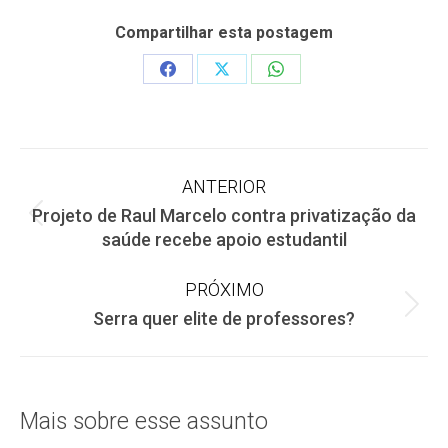
Compartilhar esta postagem
Share
Share
Share
on
on
on
Facebook
X
WhatsApp
Navegação
ANTERIOR
Projeto de Raul Marcelo contra privatização da
de
Post
saúde recebe apoio estudantil
anterior:
post:
PRÓXIMO
Próximo
Serra quer elite de professores?
post:
Mais sobre esse assunto