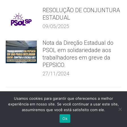
RESOLUÇÃO DE CONJUNTURA
ESTADUAL
09/05/2025
Nota da Direção Estadual do
PSOL em solidariedade aos
trabalhadores em greve da
PEPSICO.
27/11/2024
Usamos cookies para garantir que oferecemos a melhor
Deixe um comentário
experiência em nosso site. Se você continuar a usar este site,
assumiremos que você está satisfeito com ele.
Ok
Seu endereço de e-mail não será publicado. Campos