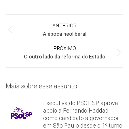
on
on
on
Facebook
X
WhatsApp
Navegação
ANTERIOR
Post
A época neoliberal
de
anterior:
PRÓXIMO
post:
Próximo
O outro lado da reforma do Estado
post:
Mais sobre esse assunto
Executiva do PSOL SP aprova
apoio a Fernando Haddad
como candidato a governador
em São Paulo desde o 1º turno