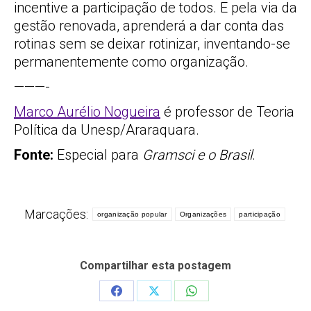
incentive a participação de todos. E pela via da
gestão renovada, aprenderá a dar conta das
rotinas sem se deixar rotinizar, inventando-se
permanentemente como organização.
———-
Marco Aurélio Nogueira
é professor de Teoria
Política da Unesp/Araraquara.
Fonte:
Especial para
Gramsci e o Brasil
.
Marcações:
organização popular
Organizações
participação
Compartilhar esta postagem
Share
Share
Share