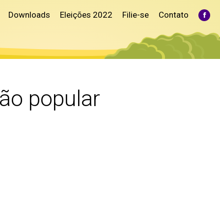
Downloads
Eleições 2022
Filie-se
Contato
Fac
pag
ope
in
ne
win
ão popular