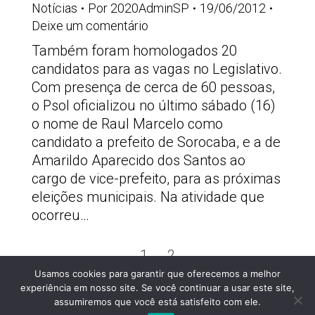
Notícias
Por
2020AdminSP
19/06/2012
Deixe um comentário
Também foram homologados 20
candidatos para as vagas no Legislativo.
Com presença de cerca de 60 pessoas,
o Psol oficializou no último sábado (16)
o nome de Raul Marcelo como
candidato a prefeito de Sorocaba, e a de
Amarildo Aparecido dos Santos ao
cargo de vice-prefeito, para as próximas
eleições municipais. Na atividade que
ocorreu…
1
2
→
Usamos cookies para garantir que oferecemos a melhor
PSOLSP 2020 © - Direitos liberados desde que
experiência em nosso site. Se você continuar a usar este site,
citada a fonte
assumiremos que você está satisfeito com ele.