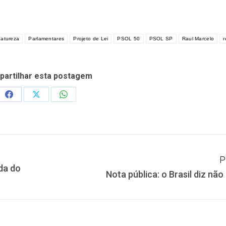
natureza
Parlamentares
Projeto de Lei
PSOL 50
PSOL SP
Raul Marcelo
r
artilhar esta postagem
Share
Share
Share
on
on
on
Facebook
X
WhatsApp
P
da do
Próximo
Nota pública: o Brasil diz nã
post: