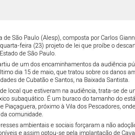
 de São Paulo (Alesp), composta por Carlos Giann
quarta-feira (23) projeto de lei que proíbe o descar
 Estado de São Paulo.
 partiu de um dos encaminhamentos da audiência púb
ltimo dia 15 de maio, que tratou sobre os danos am
cidades de Cubatão e Santos, na Baixada Santista.
e local que estiveram na audiência, trata-se de 
xico subaquático. É um buraco do tamanho do está
 Piaçaguera, próximo à Vila dos Pescadores, onde
s da comunidade.
eresses ambientais e sociais forçaram a não adoçã
poníveis e assim optou-se pela implantação de Cav