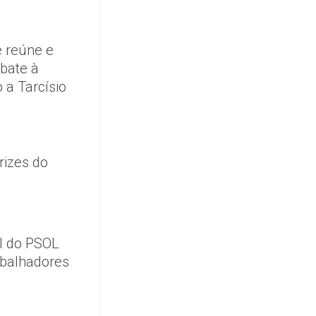
 reúne e
mbate à
 a Tarcísio
rizes do
l do PSOL
abalhadores