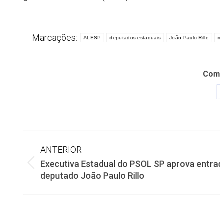
Marcações:
ALESP
deputados estaduais
João Paulo Rillo
Comp
Navegação
ANTERIOR
Executiva Estadual do PSOL SP aprova entra
de
Post
deputado João Paulo Rillo
anterior:
post: