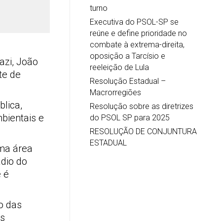
turno
Executiva do PSOL-SP se
reúne e define prioridade no
combate à extrema-direita,
oposição a Tarcísio e
azi, João
reeleição de Lula
te de
Resolução Estadual –
Macrorregiões
lica,
Resolução sobre as diretrizes
bientais e
do PSOL SP para 2025
RESOLUÇÃO DE CONJUNTURA
ESTADUAL
uma área
dio do
 é
o das
as