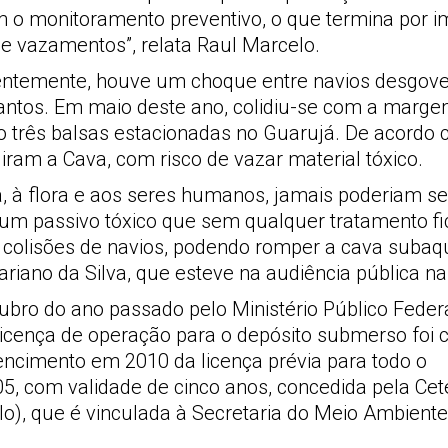
m o monitoramento preventivo, o que termina por i
e vazamentos”, relata Raul Marcelo.
centemente, houve um choque entre navios desgov
Santos. Em maio deste ano, colidiu-se com a marg
do três balsas estacionadas no Guarujá. De acordo
iram a Cava, com risco de vazar material tóxico.
, à flora e aos seres humanos, jamais poderiam se
 um passivo tóxico que sem qualquer tratamento fic
 colisões de navios, podendo romper a cava subaqu
iano da Silva, que esteve na audiência pública na
ro do ano passado pelo Ministério Público Federa
 licença de operação para o depósito submerso foi 
ncimento em 2010 da licença prévia para todo o
, com validade de cinco anos, concedida pela Cet
), que é vinculada à Secretaria do Meio Ambiente