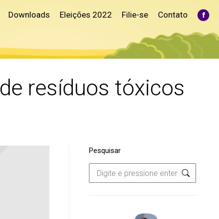
Downloads
Eleições 2022
Filie-se
Contato
Fac
pag
ope
in
ne
win
de resíduos tóxicos
Pesquisar
Search: