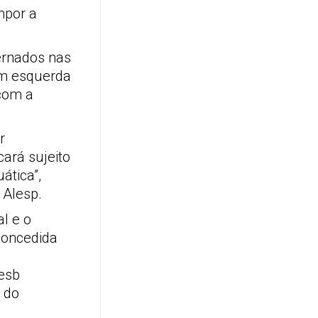
mpor a
ernados nas
em esquerda
 com a
r
ará sujeito
ática”,
 Alesp.
l e o
concedida
esb
 do