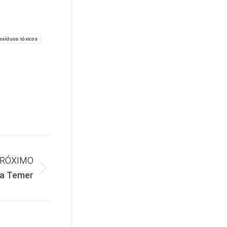
esíduos tóxicos
RÓXIMO
o a Temer