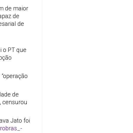
ém de maior
capaz de
sarial de
i o PT que
upção
 “operação
idade de
o, censurou
ava Jato foi