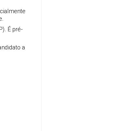
ecialmente
e.
). É pré-
andidato a