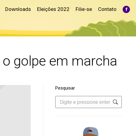
Downloads
Eleições 2022
Filie-se
Contato
Fac
pag
ope
in
ne
win
r o golpe em marcha
Pesquisar
Search: