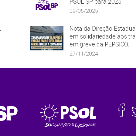
PSOL SP para 2025
09/05/2025
A
Nota da Direção Estadua
em solidariedade aos tr
em greve da PEPSICO.
27/11/2024