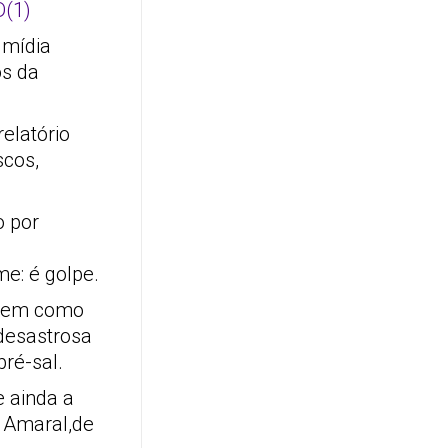
 mídia
os da
elatório
scos,
o por
e: é golpe.
 tem como
 desastrosa
pré-sal.
e ainda a
o Amaral,de