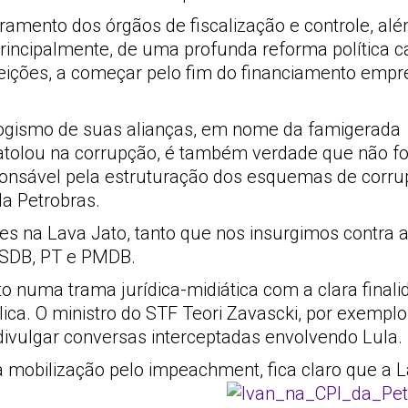
ramento dos órgãos de fiscalização e controle, al
rincipalmente, de uma profunda reforma política 
leições, a começar pelo fim do financiamento empre
iologismo de suas alianças, em nome da famigerada
 atolou na corrupção, é também verdade que não fo
sponsável pela estruturação dos esquemas de corr
a Petrobras.
s na Lava Jato, tanto que nos insurgimos contra a
 PSDB, PT e PMDB.
ato numa trama jurídica-midiática com a clara final
ica. O ministro do STF Teori Zavascki, por exempl
divulgar conversas interceptadas envolvendo Lula.
 mobilização pelo impeachment, fica claro que a L