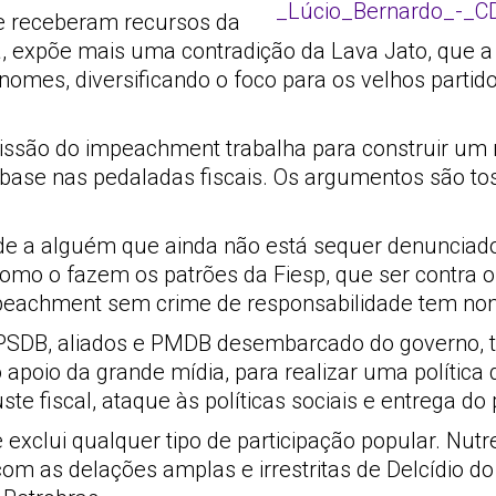
que receberam recursos da
, expõe mais uma contradição da Lava Jato, que a
 nomes, diversificando o foco para os velhos partid
issão do impeachment trabalha para construir um r
 base nas pedaladas fiscais. Os argumentos são to
ade a alguém que ainda não está sequer denunciad
como o fazem os patrões da Fiesp, que ser contra o
peachment sem crime de responsabilidade tem nom
s, PSDB, aliados e PMDB desembarcado do governo,
 apoio da grande mídia, para realizar uma política
e fiscal, ataque às políticas sociais e entrega do 
 exclui qualquer tipo de participação popular. Nutr
com as delações amplas e irrestritas de Delcídio d