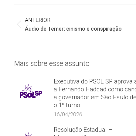
Navegação
ANTERIOR
de
Post
Áudio de Temer: cinismo e conspiração
anterior:
post:
Mais sobre esse assunto
Executiva do PSOL SP aprova 
a Fernando Haddad como cand
a governador em São Paulo d
o 1º turno
16/04/2026
Resolução Estadual –