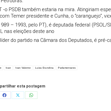
 Petrobras.
PT -o PSDB também estaria na mira. Atingiriam esp
com Temer presidente e Cunha, o “caranguejo”, vic
989 – 1993, pelo PT), é deputada federal (PSOL/SP
OL nas eleições deste ano
íder do partido na Câmara dos Deputados, é pré-c
t
Ivan
Ivan Valente
Luiza Erundina
Parlamentares
artilhar esta postagem
Share
Share
Share
on
on
on