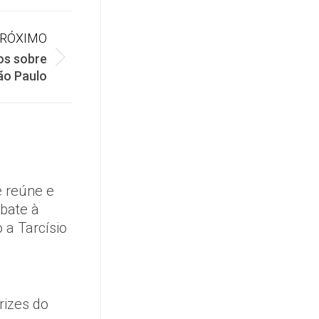
RÓXIMO
os sobre
ão Paulo
 reúne e
mbate à
 a Tarcísio
rizes do