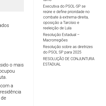
Executiva do PSOL-SP se
reúne e define prioridade no
combate à extrema-direita,
oposição a Tarcísio e
tados
reeleição de Lula
Resolução Estadual –
Macrorregiões
Resolução sobre as diretrizes
do PSOL SP para 2025
RESOLUÇÃO DE CONJUNTURA
ESTADUAL
sido o mais
a ocupou
uta.
, com a
presidência
 de