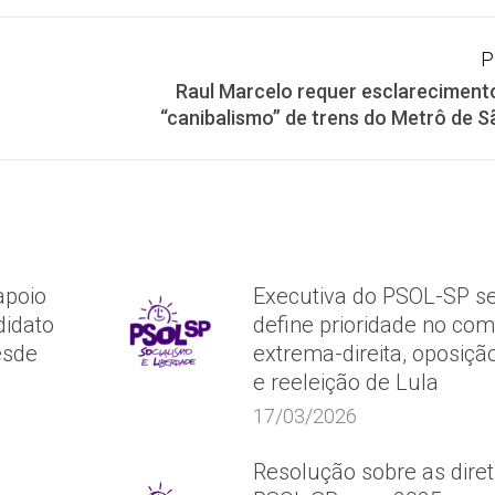
Facebook
X
WhatsApp
P
Raul Marcelo requer esclareciment
Próximo
“canibalismo” de trens do Metrô de S
post:
apoio
Executiva do PSOL-SP se
idato
define prioridade no co
esde
extrema-direita, oposição
e reeleição de Lula
17/03/2026
Resolução sobre as diret