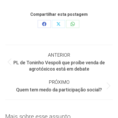
Compartilhar esta postagem
Share
Share
Share
on
on
on
Facebook
X
WhatsApp
Navegação
ANTERIOR
PL de Toninho Vespoli que proíbe venda de
de
Post
agrotóxicos está em debate
anterior:
post:
PRÓXIMO
Próximo
Quem tem medo da participação social?
post:
Mais sobre esse assunto