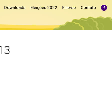
Downloads
Eleições 2022
Filie-se
Contato
Fac
pag
ope
in
ne
win
13