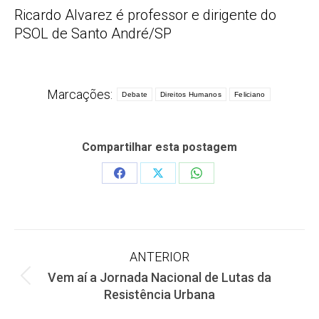
Ricardo Alvarez é professor e dirigente do
PSOL de Santo André/SP
Marcações:
Debate
Direitos Humanos
Feliciano
Compartilhar esta postagem
Share
Share
Share
on
on
on
Facebook
X
WhatsApp
Navegação
ANTERIOR
Vem aí a Jornada Nacional de Lutas da
de
Post
Resistência Urbana
anterior: