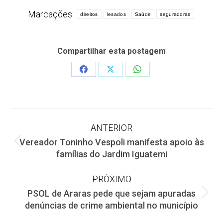
Marcações:
direitos
lesados
Saúde
seguradoras
Compartilhar esta postagem
Share
Share
Share
on
on
on
Facebook
X
WhatsApp
Navegação
ANTERIOR
Vereador Toninho Vespoli manifesta apoio às
de
Post
famílias do Jardim Iguatemi
anterior:
post:
PRÓXIMO
PSOL de Araras pede que sejam apuradas
Próximo
denúncias de crime ambiental no município
post: