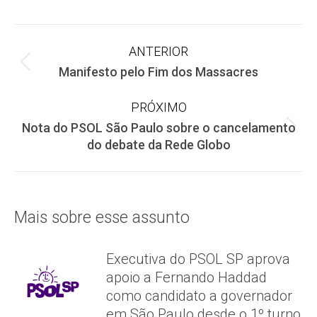
Facebook
X
WhatsApp
Navegação
ANTERIOR
Post
Manifesto pelo Fim dos Massacres
de
anterior:
PRÓXIMO
post:
Nota do PSOL São Paulo sobre o cancelamento
Próximo
do debate da Rede Globo
post:
Mais sobre esse assunto
Executiva do PSOL SP aprova
apoio a Fernando Haddad
como candidato a governador
em São Paulo desde o 1º turno