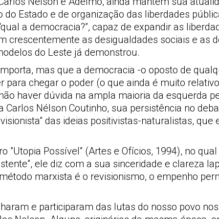
Carlos Nelson e Adelmo, ainda mantém sua atualida
do Estado e de organização das liberdades pública
qual a democracia?”, capaz de expandir as liberdade
am crescentemente as desigualdades sociais e as 
s modelos do Leste já demonstrou.
mporta, mas que a democracia -o oposto de qualqu
para chegar o poder (o que ainda é muito relativo
e não haver dúvida na ampla maioria da esquerda 
 Carlos Nélson Coutinho, sua persistência no deba
ionista” das ideias positivistas-naturalistas, qu
o ”Utopia Possível” (Artes e Ofícios, 1994), no qu
tente”, ele diz com a sua sinceridade e clareza lapi
o método marxista é o revisionismo, o empenho pe
ram e participaram das lutas do nosso povo nos ú