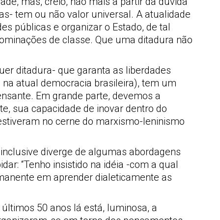
de, mas, creio, não mais a partir da dúvida
s- tem ou não valor universal. A atualidade
s públicas e organizar o Estado, de tal
dominações de classe. Que uma ditadura não
er ditadura- que garanta as liberdades
 na atual democracia brasileira), tem um
pensante. Em grande parte, devemos a
te, sua capacidade de inovar dentro do
e estiveram no cerne do marxismo-leninismo
al inclusive diverge de algumas abordagens
dar: “Tenho insistido na idéia -com a qual
rmanente em aprender dialeticamente as
ltimos 50 anos lá está, luminosa, a