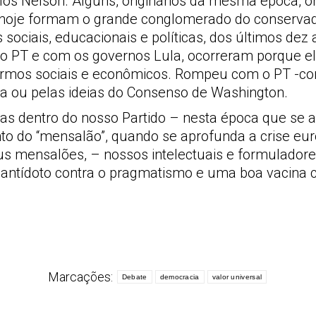
arlos Nelson. Alguns, originários da mesma época
ue hoje formam o grande conglomerado do conservad
sociais, educacionais e políticas, dos últimos dez 
om o PT e com os governos Lula, ocorreram porque
mos sociais e econômicos. Rompeu com o PT -con
a ou pelas ideias do Consenso de Washington.
ias dentro do nosso Partido – nesta época que se a
nto do “mensalão”, quando se aprofunda a crise eu
 mensalões, – nossos intelectuais e formuladores
 antídoto contra o pragmatismo e uma boa vacina 
Marcações:
Debate
democracia
valor universal