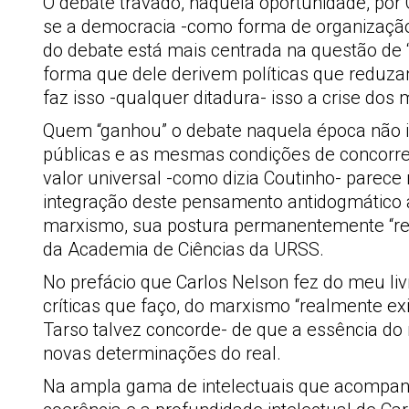
O debate travado, naquela oportunidade, por 
se a democracia -como forma de organização 
do debate está mais centrada na questão de “
forma que dele derivem políticas que reduz
faz isso -qualquer ditadura- isso a crise do
Quem “ganhou” o debate naquela época não i
públicas e as mesmas condições de concorrer 
valor universal -como dizia Coutinho- parec
integração deste pensamento antidogmático a
marxismo, sua postura permanentemente “revis
da Academia de Ciências da URSS.
No prefácio que Carlos Nelson fez do meu livr
críticas que faço, do marxismo “realmente exis
Tarso talvez concorde- de que a essência d
novas determinações do real.
Na ampla gama de intelectuais que acompanha