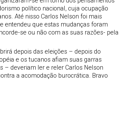
, organizaram-se em torno dos pensamentos
orismo político nacional, cuja ocupação
anos. Até nisso Carlos Nelson foi mais
 ele entendeu que estas mudanças foram
corde-se ou não com as suas razões- pela
brirá depois das eleições – depois do
ropéia e os tucanos afiam suas garras
 – deveriam ler e reler Carlos Nelson
contra a acomodação burocrática. Bravo