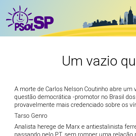
Um vazio que
A morte de Carlos Nelson Coutinho abre um v
questão democrática -promotor no Brasil do
provavelmente mais credenciado sobre os ví
Tarso Genro
Analista herege de Marx e antiestalinista fe
passando pelo PT, sem romper uma relação p