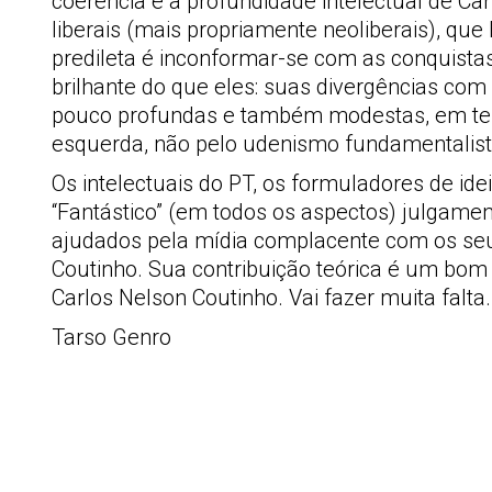
coerência e a profundidade intelectual de C
liberais (mais propriamente neoliberais), q
predileta é inconformar-se com as conquistas 
brilhante do que eles: suas divergências c
pouco profundas e também modestas, em ter
esquerda, não pelo udenismo fundamentalist
Os intelectuais do PT, os formuladores de ide
“Fantástico” (em todos os aspectos) julgame
ajudados pela mídia complacente com os seus
Coutinho. Sua contribuição teórica é um bom
Carlos Nelson Coutinho. Vai fazer muita falta.
Tarso Genro