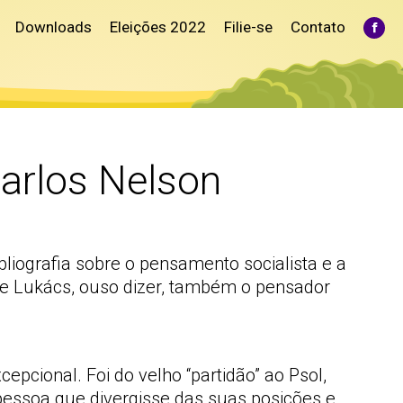
Downloads
Eleições 2022
Filie-se
Contato
Fac
pag
ope
in
ne
win
Carlos Nelson
iografia sobre o pensamento socialista e a
e Lukács, ouso dizer, também o pensador
pcional. Foi do velho “partidão” ao Psol,
ssoa que divergisse das suas posições e,