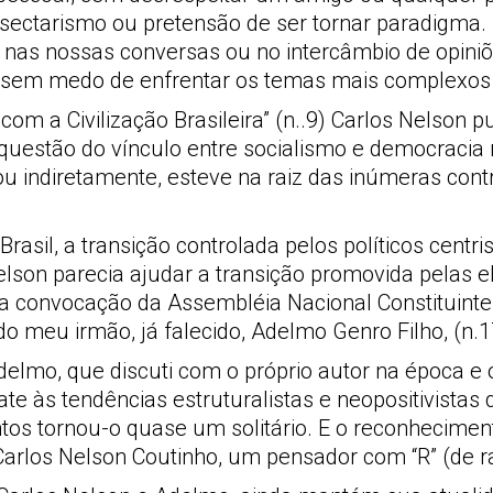
 sectarismo ou pretensão de ser tornar paradigma
 nas nossas conversas ou no intercâmbio de opiniõe
o e sem medo de enfrentar os temas mais complexo
com a Civilização Brasileira” (n..9) Carlos Nelson p
 questão do vínculo entre socialismo e democracia 
ou indiretamente, esteve na raiz das inúmeras con
asil, a transição controlada pelos políticos centr
elson parecia ajudar a transição promovida pelas 
 convocação da Assembléia Nacional Constituinte, al
do meu irmão, já falecido, Adelmo Genro Filho, (n.
 Adelmo, que discuti com o próprio autor na época e
 às tendências estruturalistas e neopositivistas q
s tornou-o quase um solitário. E o reconhecimento
arlos Nelson Coutinho, um pensador com “R” (de ra