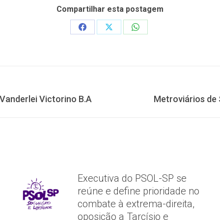
Compartilhar esta postagem
Share
Share
Share
on
on
on
Facebook
X
WhatsApp
Próximo
Vanderlei Victorino B.A
Metroviários de
post:
Executiva do PSOL-SP se
reúne e define prioridade no
combate à extrema-direita,
oposição a Tarcísio e