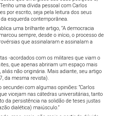
. Tenho uma dívida pessoal com Carlos
s por escrito, seja pela leitura dos seus
s da esquerda contemporânea.
ublica uma brilhante artigo, “A democracia
marcou sempre, desde o início, o processo de
trovérsias que assinalaram e assinalam a
istas -acordados com os militares que viam o
elites, que apenas abririam um espaço mais
iás não originária. Mais adiante, seu artigo
17, da mesma revista).
 o secundei com algumas opiniões: “Carlos
ue vicejam nas cátedras universitárias, tanto
 da persistência na solidão de teses justas
zão dialética) maiúsculo.”