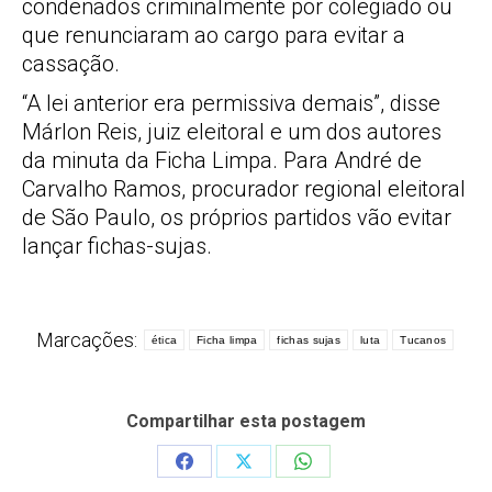
condenados criminalmente por colegiado ou
que renunciaram ao cargo para evitar a
cassação.
“A lei anterior era permissiva demais”, disse
Márlon Reis, juiz eleitoral e um dos autores
da minuta da Ficha Limpa. Para André de
Carvalho Ramos, procurador regional eleitoral
de São Paulo, os próprios partidos vão evitar
lançar fichas-sujas.
Marcações:
ética
Ficha limpa
fichas sujas
luta
Tucanos
Compartilhar esta postagem
Share
Share
Share