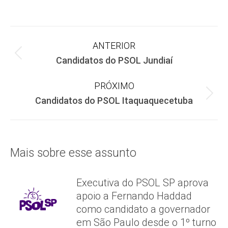
on
on
on
Facebook
X
WhatsApp
Navegação
ANTERIOR
Post
Candidatos do PSOL Jundiaí
de
anterior:
PRÓXIMO
post:
Próximo
Candidatos do PSOL Itaquaquecetuba
post:
Mais sobre esse assunto
Executiva do PSOL SP aprova
apoio a Fernando Haddad
como candidato a governador
em São Paulo desde o 1º turno