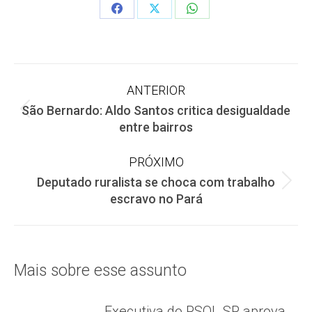
Share
Share
Share
on
on
on
Facebook
X
WhatsApp
Navegação
ANTERIOR
São Bernardo: Aldo Santos critica desigualdade
de
Post
entre bairros
anterior:
post:
PRÓXIMO
Deputado ruralista se choca com trabalho
Próximo
escravo no Pará
post:
Mais sobre esse assunto
Executiva do PSOL SP aprova